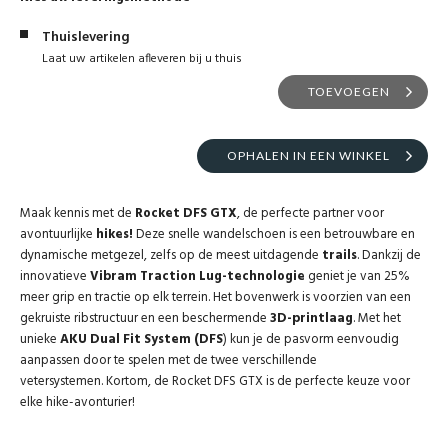
Thuislevering
Laat uw artikelen afleveren bij u thuis
TOEVOEGEN
OPHALEN IN EEN WINKEL
Maak kennis met de
Rocket DFS GTX
, de perfecte partner voor
avontuurlijke
hikes!
Deze snelle wandelschoen is een betrouwbare en
dynamische metgezel, zelfs op de meest uitdagende
trails
. Dankzij de
innovatieve
Vibram Traction Lug-technologie
geniet je van 25%
meer grip en tractie op elk terrein. Het bovenwerk is voorzien van een
gekruiste ribstructuur en een beschermende
3D-printlaag
. Met het
unieke
AKU Dual Fit System (DFS
) kun je de pasvorm eenvoudig
aanpassen door te spelen met de twee verschillende
vetersystemen. Kortom, de Rocket DFS GTX is de perfecte keuze voor
elke hike-avonturier!