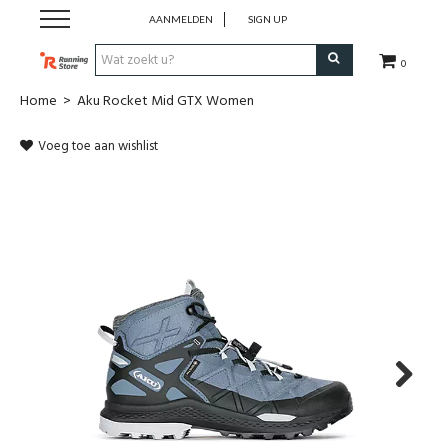
AANMELDEN
SIGN UP
0
Home
>
Aku Rocket Mid GTX Women
SALE
Voeg toe aan wishlist
Schoenen
Kledij
Accessoires
Electronica
Voeding
Next
Club Kledij