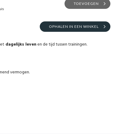
TOEVOEGEN
uis
OPHALEN IN EEN WINKEL
het
dagelijks leven
en de tijd tussen trainingen.
emend vermogen.