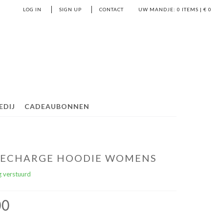
LOG IN
SIGN UP
CONTACT
UW MANDJE:
0
ITEMS | €
0
EDIJ
CADEAUBONNEN
 RECHARGE HOODIE WOMENS
 verstuurd
00