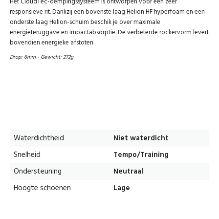
Het CloudTec-dempingssysteem is ontworpen voor een zeer
responsieve rit. Dankzij een bovenste laag Helion HF hyperfoam en een
onderste laag Helion-schuim beschik je over maximale
energieteruggave en impactabsorptie. De verbeterde rockervorm levert
bovendien energieke afstoten.
Drop: 6mm - Gewicht: 272g
Waterdichtheid
Niet waterdicht
Snelheid
Tempo/Training
Ondersteuning
Neutraal
Hoogte schoenen
Lage