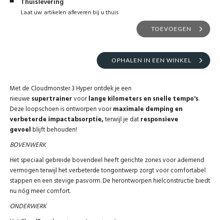
Thuislevering
Laat uw artikelen afleveren bij u thuis
TOEVOEGEN
OPHALEN IN EEN WINKEL
Met de Cloudmonster 3 Hyper ontdek je een
nieuwe
supertrainer
voor
lange kilometers en snelle tempo's
.
Deze loopschoen is ontworpen voor
maximale demping en
verbeterde impactabsorptie,
terwijl je dat
responsieve
gevoel
blijft behouden!
BOVENWERK
Het speciaal gebreide bovendeel heeft gerichte zones voor ademend
vermogen terwijl het verbeterde tongontwerp zorgt voor comfortabel
stappen en een stevige pasvorm. De herontworpen hielconstructie biedt
nu nóg meer comfort.
ONDERWERK