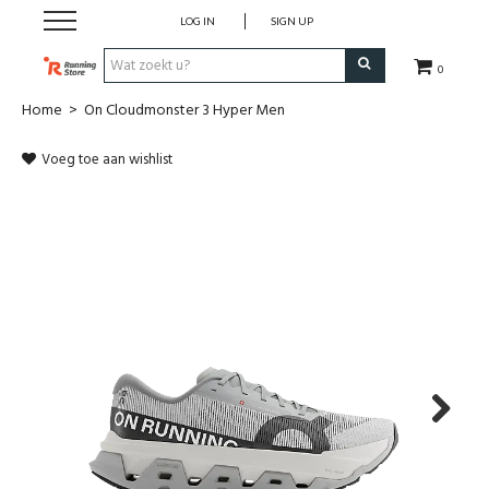
LOG IN
SIGN UP
0
Home
>
On Cloudmonster 3 Hyper Men
SALE
Voeg toe aan wishlist
Schoenen
Kledij
Accessoires
Electronica
Voeding
Next
Club Kledij