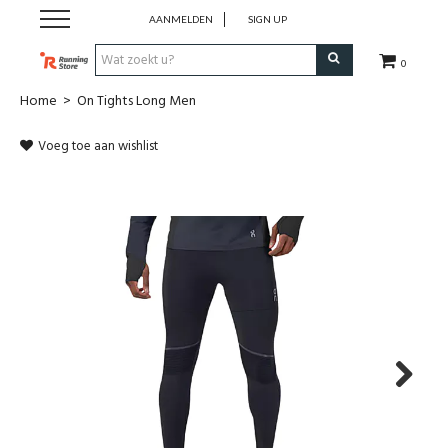
AANMELDEN
SIGN UP
0
Home
>
On Tights Long Men
SALE
Voeg toe aan wishlist
Schoenen
Kledij
Accessoires
Electronica
Voeding
Next
Club Kledij