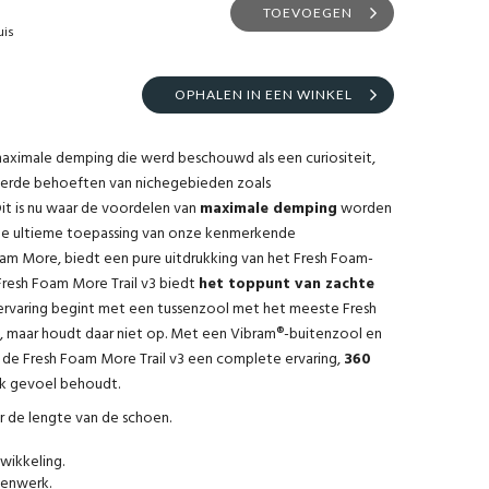
TOEVOEGEN
uis
OPHALEN IN EEN WINKEL
aximale demping die werd beschouwd als een curiositeit,
eerde behoeften van nichegebieden zoals
it is nu waar de voordelen van
maximale demping
worden
 De ultieme toepassing van onze kenmerkende
m More, biedt een pure uitdrukking van het Fresh Foam-
 Fresh Foam More Trail v3 biedt
het toppunt van zachte
rvaring begint met een tussenzool met het meeste Fresh
e, maar houdt daar niet op. Met een Vibram®-buitenzool en
 de Fresh Foam More Trail v3 een complete ervaring,
360
jk gevoel behoudt.
 de lengte van de schoen.
wikkeling.
enwerk.