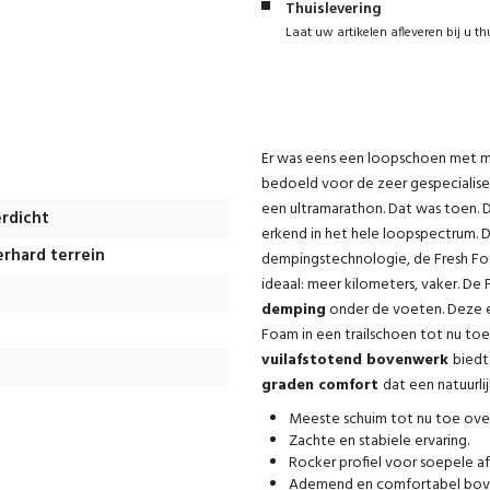
Thuislevering
Laat uw artikelen afleveren bij u th
Er was eens een loopschoen met m
bedoeld voor de zeer gespecialis
een ultramarathon. Dat was toen. D
rdicht
erkend in het hele loopspectrum.
rhard terrein
dempingstechnologie, de Fresh Foa
ideaal: meer kilometers, vaker. De
demping
onder de voeten. Deze e
Foam in een trailschoen tot nu to
vuilafstotend bovenwerk
biedt
graden comfort
dat een natuurli
Meeste schuim tot nu toe over
Zachte en stabiele ervaring.
Rocker profiel voor soepele af
Ademend en comfortabel bov