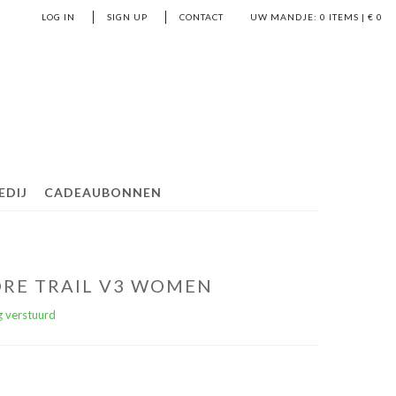
LOG IN
SIGN UP
CONTACT
UW MANDJE:
0
ITEMS | €
0
EDIJ
CADEAUBONNEN
RE TRAIL V3 WOMEN
 verstuurd