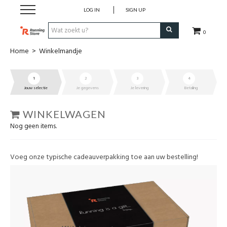
LOG IN
SIGN UP
0
Home
>
Winkelmandje
SALE
1
2
3
4
Schoenen
Jouw selectie
Je gegevens
Je levering
Betaling
Kledij
WINKELWAGEN
Nog geen items.
Accessoires
Voeg onze typische cadeauverpakking toe aan uw bestelling!
Electronica
Voeding
Club Kledij