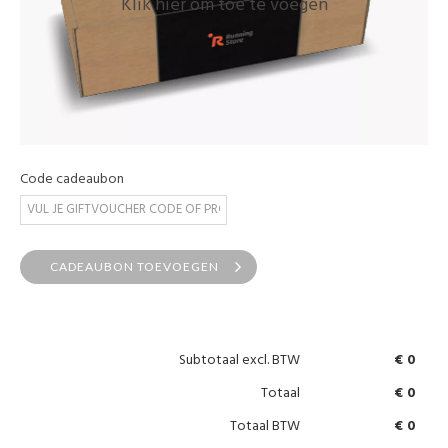
Klik hier om toe te voegen
Cadeaubonnen
Code cadeaubon
CADEAUBON TOEVOEGEN
Subtotaal
excl. BTW
€ 0
Totaal
€ 0
Totaal BTW
€ 0