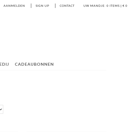
AANMELDEN
SIGN UP
CONTACT
UW MANDJE:
0
ITEMS | €
0
EDIJ
CADEAUBONNEN