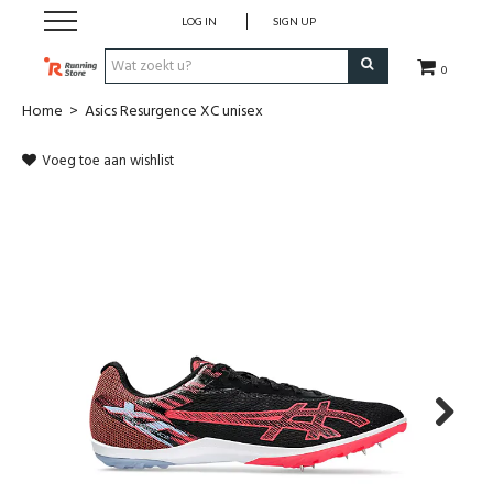
LOG IN
SIGN UP
0
Home
>
Asics Resurgence XC unisex
SALE
Voeg toe aan wishlist
Schoenen
Kledij
Accessoires
Electronica
Voeding
Next
Club Kledij