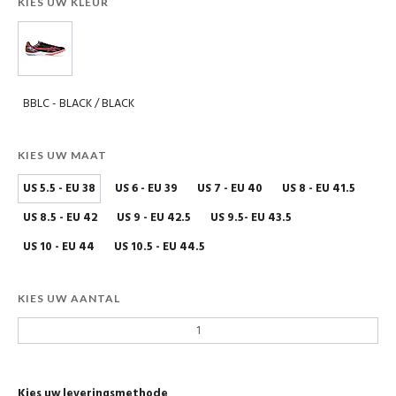
KIES UW KLEUR
BBLC - BLACK / BLACK
KIES UW MAAT
US 5.5 - EU 38
US 6 - EU 39
US 7 - EU 40
US 8 - EU 41.5
US 8.5 - EU 42
US 9 - EU 42.5
US 9.5- EU 43.5
US 10 - EU 44
US 10.5 - EU 44.5
KIES UW AANTAL
Kies uw leveringsmethode