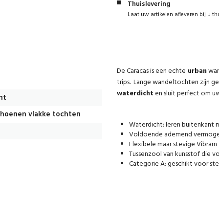
Thuislevering
Laat uw artikelen afleveren bij u th
De Caracas is een echte
urban
wand
trips. Lange wandeltochten zijn ge
waterdicht
en sluit perfect om u
ht
hoenen vlakke tochten
Waterdicht: leren buitenkant 
Voldoende ademend vermogen
Flexibele maar stevige Vibram z
Tussenzool van kunsstof die vo
Categorie A: geschikt voor st