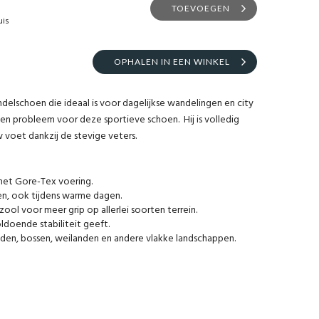
TOEVOEGEN
uis
OPHALEN IN EEN WINKEL
elschoen die ideaal is voor dagelijkse wandelingen en city
en probleem voor deze sportieve schoen. Hij is volledig
w voet dankzij de stevige veters.
met Gore-Tex voering.
, ook tijdens warme dagen.
ool voor meer grip op allerlei soorten terrein.
ldoende stabiliteit geeft.
eden, bossen, weilanden en andere vlakke landschappen.