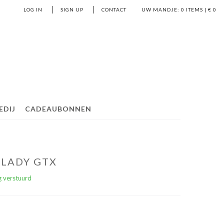
LOG IN
SIGN UP
CONTACT
UW MANDJE:
0
ITEMS | €
0
EDIJ
CADEAUBONNEN
 LADY GTX
 verstuurd