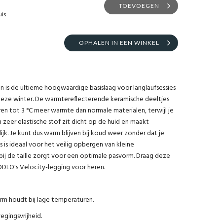
TOEVOEGEN
uis
OPHALEN IN EEN WINKEL
 is de ultieme hoogwaardige basislaag voor langlaufsessies
 deze winter. De warmtereflecterende keramische deeltjes
ren tot 3 °C meer warmte dan normale materialen, terwijl je
en zeer elastische stof zit dicht op de huid en maakt
jk. Je kunt dus warm blijven bij koud weer zonder dat je
 is ideaal voor het veilig opbergen van kleine
j de taille zorgt voor een optimale pasvorm. Draag deze
DLO's Velocity-legging voor heren.
rm houdt bij lage temperaturen.
egingsvrijheid.