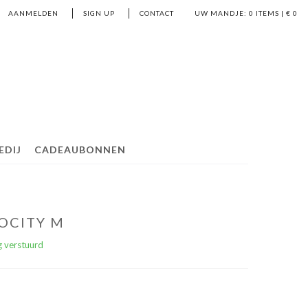
AANMELDEN
SIGN UP
CONTACT
UW MANDJE:
0
ITEMS | €
0
EDIJ
CADEAUBONNEN
OCITY M
 verstuurd