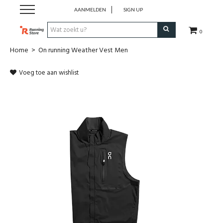
AANMELDEN
SIGN UP
0
Home
>
On running Weather Vest Men
SALE
Voeg toe aan wishlist
Schoenen
Kledij
Accessoires
Electronica
Voeding
Club Kledij