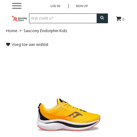
LOG IN
SIGN UP
0
Home
>
Saucony Endorphin Kidz
SALE
Voeg toe aan wishlist
Schoenen
Kledij
Accessoires
Electronica
Voeding
Club Kledij